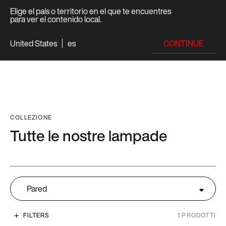
Elige el país o territorio en el que te encuentres
para ver el contenido local.
CONTINUE
United States
es
COLLEZIONE
Tutte le nostre lampade
Pared
FILTERS
1
PRODOTTI