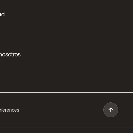
ad
nosotros
eferences