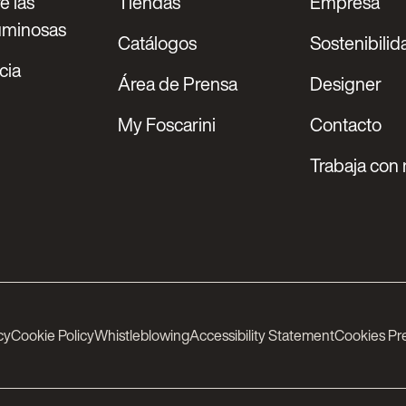
e las
Tiendas
Empresa
luminosas
Catálogos
Sostenibilid
cia
Área de Prensa
Designer
My Foscarini
Contacto
Trabaja con 
cy
Cookie Policy
Whistleblowing
Accessibility Statement
Cookies Pr