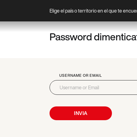
Elige el país o territorio en el que te encu
Prodotto
Password dimentica
USERNAME OR EMAIL
INVIA