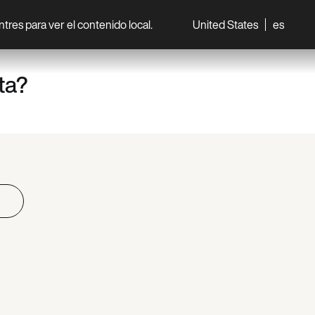
entres para ver el contenido local.
United States
es
World
Professionisti
ta?