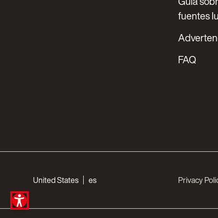
Guía sobr
fuentes 
Adverten
FAQ
Choose your languages
United States
es
Privacy Poli