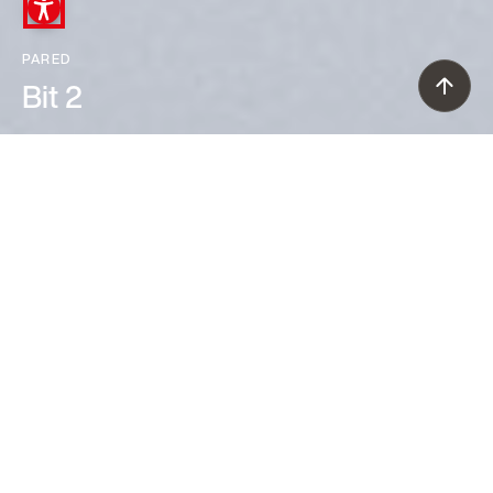
PARED
Bit 2
Ferruccio Laviani (1993)
Más que una familia de lámparas de
pared, Bit es un alfabeto de formas