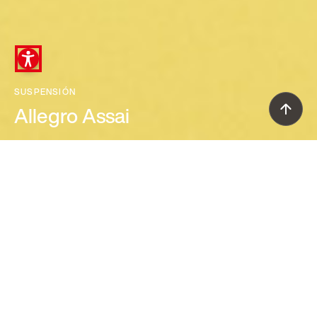
SUSPENSIÓN
Allegro Assai
Atelier Oï (2007)