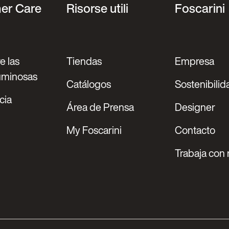
er Care
Risorse utili
Foscarini
e las
Tiendas
Empresa
luminosas
Catálogos
Sostenibilid
cia
Área de Prensa
Designer
My Foscarini
Contacto
Trabaja con 