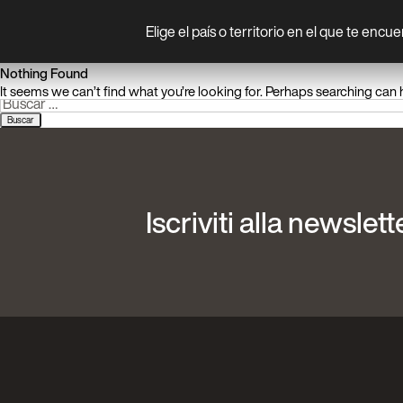
Elige el país o territorio en el que te encu
Prodotto
Nothing Found
It seems we can’t find what you’re looking for. Perhaps searching can 
Buscar:
Iscriviti alla newslett