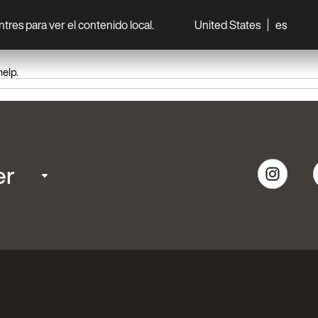
entres para ver el contenido local.
United States
es
World
Professionisti
help.
er