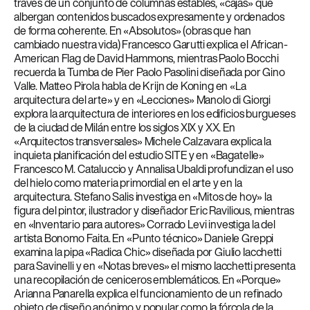
través de un conjunto de columnas estables, «cajas» que
albergan contenidos buscados expresamente y ordenados
de forma coherente. En «Absolutos» (obras que han
cambiado nuestra vida) Francesco Garutti explica el African-
American Flag de David Hammons, mientras Paolo Bocchi
recuerda la Tumba de Pier Paolo Pasolini diseñada por Gino
Valle. Matteo Pirola habla de Krijn de Koning en «La
arquitectura del arte» y en «Lecciones» Manolo di Giorgi
explora la arquitectura de interiores en los edificios burgueses
de la ciudad de Milán entre los siglos XIX y XX. En
«Arquitectos transversales» Michele Calzavara explica la
inquieta planificación del estudio SITE y en «Bagatelle»
Francesco M. Cataluccio y Annalisa Ubaldi profundizan el uso
del hielo como materia primordial en el arte y en la
arquitectura. Stefano Salis investiga en «Mitos de hoy» la
figura del pintor, ilustrador y diseñador Eric Ravilious, mientras
en «Inventario para autores» Corrado Levi investiga la del
artista Bonomo Faita. En «Punto técnico» Daniele Greppi
examina la pipa «Radica Chic» diseñada por Giulio Iacchetti
para Savinelli y en «Notas breves» el mismo Iacchetti presenta
una recopilación de ceniceros emblemáticos. En «Porque»
Arianna Panarella explica el funcionamiento de un refinado
objeto de diseño anónimo y popular como la fórcola de la