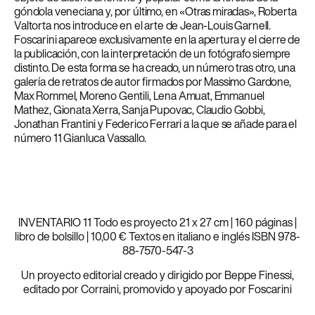
góndola veneciana y, por último, en «Otras miradas», Roberta
Valtorta nos introduce en el arte de Jean-Louis Garnell.
Foscarini aparece exclusivamente en la apertura y el cierre de
la publicación, con la interpretación de un fotógrafo siempre
distinto. De esta forma se ha creado, un número tras otro, una
galería de retratos de autor firmados por Massimo Gardone,
Max Rommel, Moreno Gentili, Lena Amuat, Emmanuel
Mathez, Gionata Xerra, Sanja Pupovac, Claudio Gobbi,
Jonathan Frantini y Federico Ferrari a la que se añade para el
número 11 Gianluca Vassallo.
INVENTARIO 11 Todo es proyecto 21 x 27 cm | 160 páginas |
libro de bolsillo | 10,00 € Textos en italiano e inglés ISBN 978-
88-7570-547-3
Un proyecto editorial creado y dirigido por Beppe Finessi,
editado por Corraini, promovido y apoyado por Foscarini