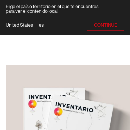
Elige el país o territorio en el que te encuentres
para ver el contenido local.
CONTINUE
United States
es