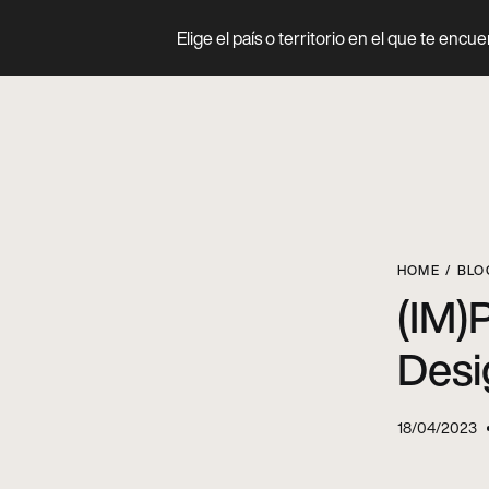
Elige el país o territorio en el que te encu
Prodotto
HOME
BLO
(IM)
Desi
18/04/2023