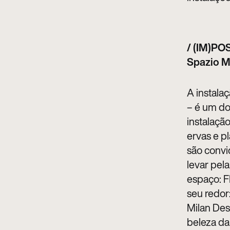
/ (IM)PO
Spazio M
A instala
– é um do
instalaçã
ervas e p
são convi
levar pel
espaço: F
seu redor
Milan Des
beleza da