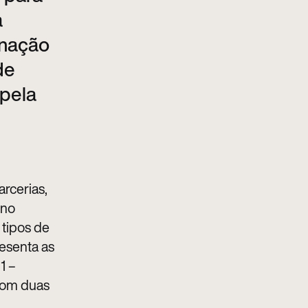
a
inação
de
pela
rcerias,
 no
 tipos de
resenta as
1 –
 com duas