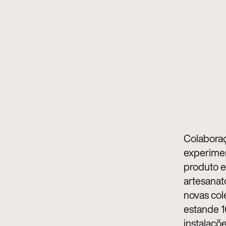
Colaboraç
experimen
produto e
artesanat
novas col
estande 1
instalaçõe