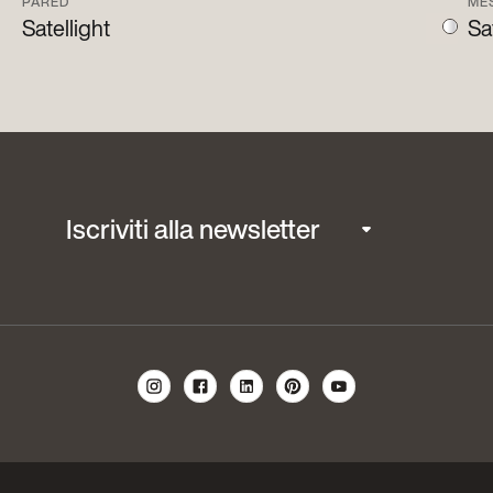
PARED
ME
Satellight
Sa
Iscriviti alla newsletter