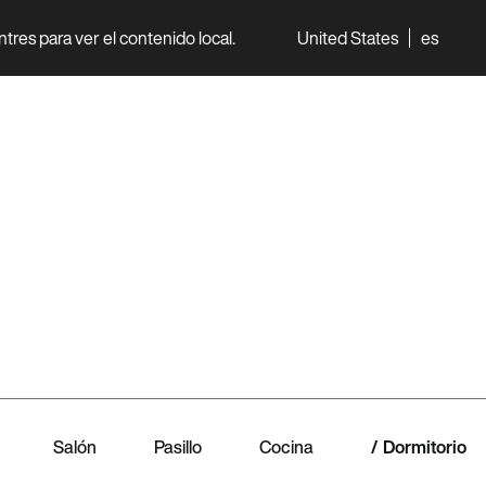
entres para ver el contenido local.
United States
es
World
Professionisti
Salón
Pasillo
Cocina
Dormitorio