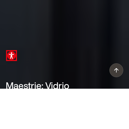
Maestrie: Vidrio
/ Soplar
Descarga el libro